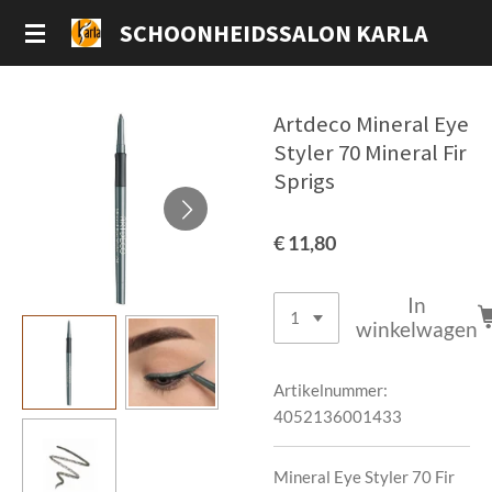
Ga
SCHOONHEIDSSALON KARLA
direct
naar
de
Artdeco Mineral Eye
hoofdinhoud
Styler 70 Mineral Fir
Sprigs
€ 11,80
In
winkelwagen
Artikelnummer:
4052136001433
Mineral Eye Styler 70 Fir