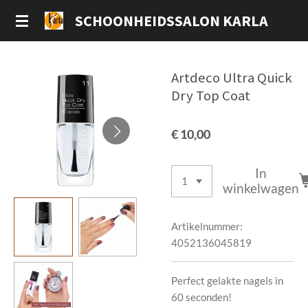
Ga
SCHOONHEIDSSALON KARLA
direct
naar
de
Artdeco Ultra Quick
hoofdinhoud
Dry Top Coat
€ 10,00
In
winkelwagen
Artikelnummer:
4052136045819
Perfect gelakte nagels in
60 seconden!