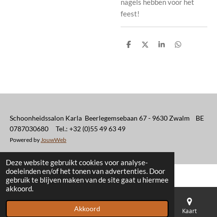
nagels hebben voor het
feest!
D
D
S
D
e
e
h
e
l
e
a
l
e
l
r
e
n
e
n
Schoonheidssalon Karla Beerlegemsebaan 67 - 9630 Zwalm BE
0787030680 Tel.: +32 (0)55 49 63 49
Powered by
JouwWeb
Deze website gebruikt cookies voor analyse-
doeleinden en/of het tonen van advertenties. Door
gebruik te blijven maken van de site gaat u hiermee
akkoord.
Akkoord
E-mailadres
Telefoonnummer
Kaart