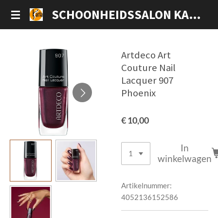
Ga
SCHOONHEIDSSALON KARLA
direct
naar
de
Artdeco Art
hoofdinhoud
Couture Nail
Lacquer 907
Phoenix
€ 10,00
In
winkelwagen
Artikelnummer:
4052136152586