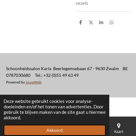
vezels
D
D
S
D
e
e
h
e
l
e
a
l
e
l
r
e
n
e
n
Schoonheidssalon Karla Beerlegemsebaan 67 - 9630 Zwalm BE
0787030680 Tel.: +32 (0)55 49 63 49
Powered by
JouwWeb
Deze website gebruikt cookies voor analyse-
doeleinden en/of het tonen van advertenties. Door
gebruik te blijven maken van de site gaat u hiermee
akkoord.
Akkoord
E-mailadres
Telefoonnummer
Kaart