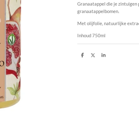
Granaatappel die je zintuigen
granaatappelbomen.
Met olijfolie, natuurlijke extr
Inhoud 750ml
D
D
S
e
e
h
l
e
a
e
l
r
n
e