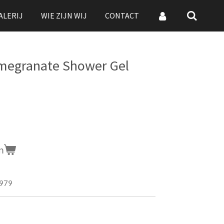
ALERIJ
WIE ZIJN WIJ
CONTACT
omegranate Shower Gel
n
979