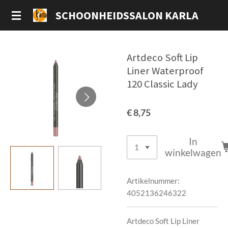
Ga
SCHOONHEIDSSALON KARLA
direct
naar
de
Artdeco Soft Lip
hoofdinhoud
Liner Waterproof
120 Classic Lady
€ 8,75
In
winkelwagen
Artikelnummer:
4052136246322
Artdeco Soft Lip Liner