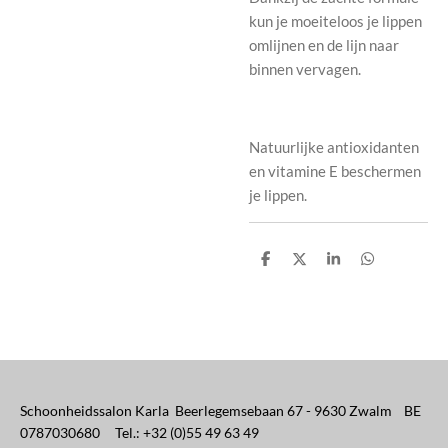
kun je moeiteloos je lippen
omlijnen en de lijn naar
binnen vervagen.
Natuurlijke antioxidanten
en vitamine E beschermen
je lippen.
D
D
S
D
e
e
h
e
l
e
a
l
e
l
r
e
n
e
n
Schoonheidssalon Karla Beerlegemsebaan 67 - 9630 Zwalm BE
0787030680 Tel.: +32 (0)55 49 63 49