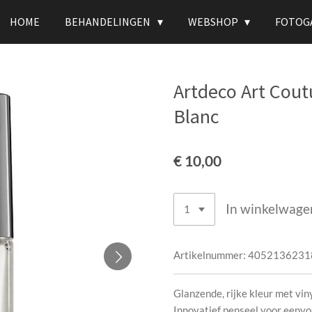
HOME
BEHANDELINGEN
WEBSHOP
FOTOG
Artdeco Art Cout
Blanc
€ 10,00
In winkelwage
Artikelnummer:
4052136231
Glanzende, rijke kleur met vin
Innovatief penseel voor eenv