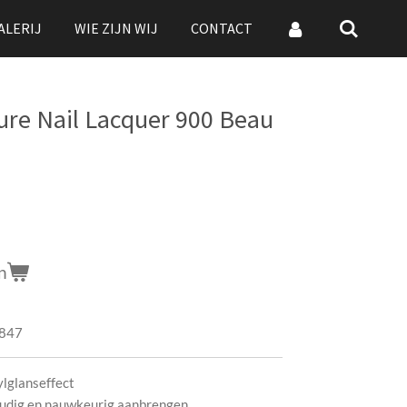
ALERIJ
WIE ZIJN WIJ
CONTACT
ure Nail Lacquer 900 Beau
n
847
ylglanseffect
oudig en nauwkeurig aanbrengen