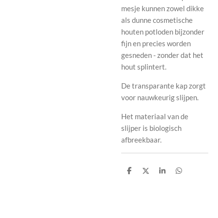
mesje kunnen zowel dikke
als dunne cosmetische
houten potloden bijzonder
fijn en precies worden
gesneden - zonder dat het
hout splintert.
De transparante kap zorgt
voor nauwkeurig slijpen.
Het materiaal van de
slijper is biologisch
afbreekbaar.
D
D
S
D
e
e
h
e
l
e
a
l
e
l
r
e
n
e
n