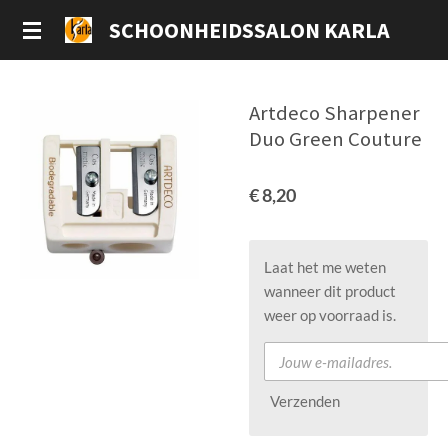
Ga
SCHOONHEIDSSALON KARLA
direct
naar
de
Artdeco Sharpener
hoofdinhoud
Duo Green Couture
€ 8,20
Laat het me weten
wanneer dit product
weer op voorraad is.
Verzenden