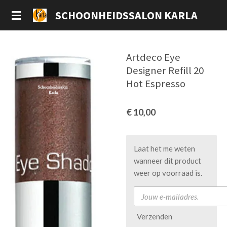
Ga
SCHOONHEIDSSALON KARLA
direct
naar
de
Artdeco Eye
hoofdinhoud
Designer Refill 20
Hot Espresso
€ 10,00
Laat het me weten
wanneer dit product
weer op voorraad is.
Verzenden