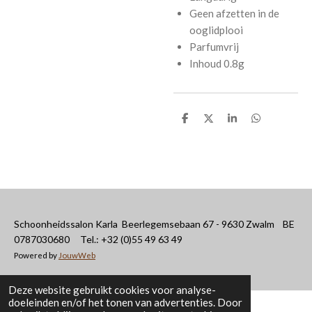
Geen afzetten in de
ooglidplooi
Parfumvrij
Inhoud 0.8g
D
D
S
D
e
e
h
e
l
e
a
l
e
l
r
e
n
e
n
Schoonheidssalon Karla Beerlegemsebaan 67 - 9630 Zwalm BE
0787030680 Tel.: +32 (0)55 49 63 49
Powered by
JouwWeb
Deze website gebruikt cookies voor analyse-
doeleinden en/of het tonen van advertenties. Door