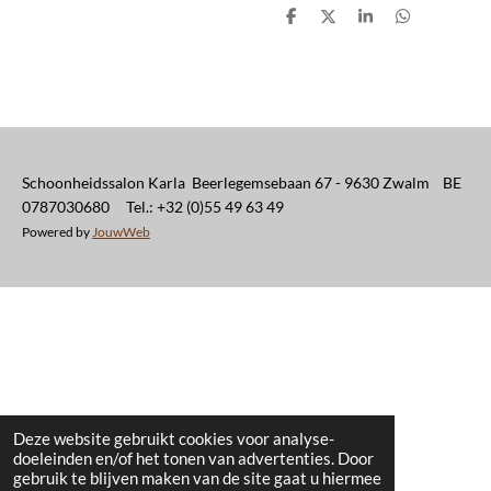
D
D
S
D
e
e
h
e
l
e
a
l
e
l
r
e
n
e
n
Schoonheidssalon Karla Beerlegemsebaan 67 - 9630 Zwalm BE
0787030680 Tel.: +32 (0)55 49 63 49
Powered by
JouwWeb
Deze website gebruikt cookies voor analyse-
doeleinden en/of het tonen van advertenties. Door
gebruik te blijven maken van de site gaat u hiermee