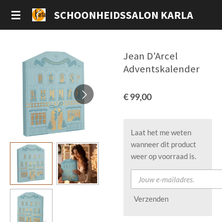
Ga
SCHOONHEIDSSALON KARLA
direct
naar
de
Jean D'Arcel
hoofdinhoud
Adventskalender
€ 99,00
Laat het me weten
wanneer dit product
weer op voorraad is.
Verzenden