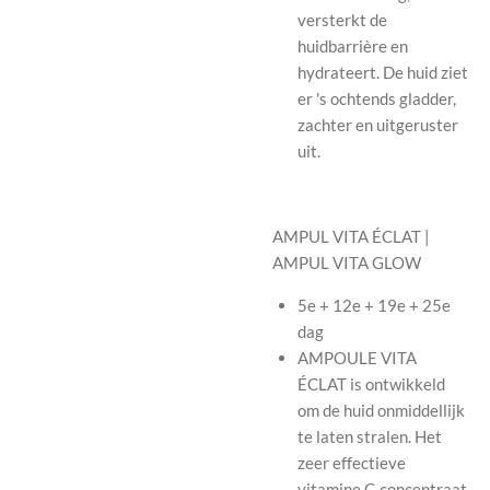
versterkt de
huidbarrière en
hydrateert. De huid ziet
er 's ochtends gladder,
zachter en uitgeruster
uit.
AMPUL VITA ÉCLAT |
AMPUL VITA GLOW
5e + 12e + 19e + 25e
dag
AMPOULE VITA
ÉCLAT is ontwikkeld
om de huid onmiddellijk
te laten stralen. Het
zeer effectieve
vitamine C-concentraat