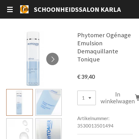
Ga
SCHOONHEIDSSALON KARLA
direct
naar
de
Phytomer Ogénage
hoofdinhoud
Emulsion
Demaquillante
Tonique
€ 39,40
In
winkelwagen
Artikelnummer:
3530013501494