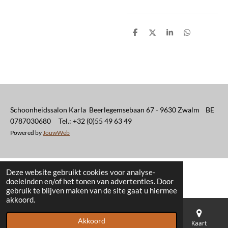
D
D
S
D
e
e
h
e
l
e
a
l
e
l
r
e
n
e
n
Schoonheidssalon Karla Beerlegemsebaan 67 - 9630 Zwalm BE
0787030680 Tel.: +32 (0)55 49 63 49
Powered by
JouwWeb
Deze website gebruikt cookies voor analyse-
doeleinden en/of het tonen van advertenties. Door
gebruik te blijven maken van de site gaat u hiermee
akkoord.
Akkoord
E-mailadres
Telefoonnummer
Kaart