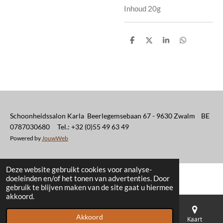
Inhoud 20g
D
D
S
D
e
e
h
e
l
e
a
l
e
l
r
e
n
e
n
Schoonheidssalon Karla Beerlegemsebaan 67 - 9630 Zwalm BE
0787030680 Tel.: +32 (0)55 49 63 49
Powered by
JouwWeb
Deze website gebruikt cookies voor analyse-
doeleinden en/of het tonen van advertenties. Door
gebruik te blijven maken van de site gaat u hiermee
akkoord.
Akkoord
E-mailadres
Telefoonnummer
Kaart