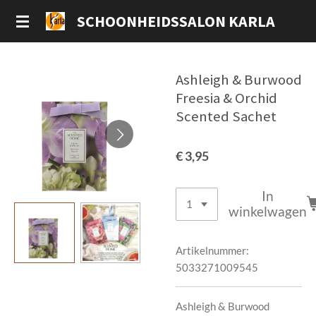
Ga
SCHOONHEIDSSALON KARLA
direct
naar
de
Ashleigh & Burwood
hoofdinhoud
Freesia & Orchid
Scented Sachet
€ 3,95
In
winkelwagen
Artikelnummer:
5033271009545
Ashleigh & Burwood