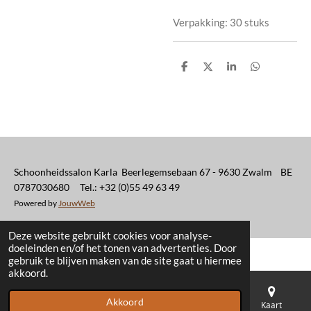
Verpakking: 30 stuks
D
D
S
D
e
e
h
e
l
e
a
l
e
l
r
e
n
e
n
Schoonheidssalon Karla Beerlegemsebaan 67 - 9630 Zwalm BE
0787030680 Tel.: +32 (0)55 49 63 49
Powered by
JouwWeb
Deze website gebruikt cookies voor analyse-
doeleinden en/of het tonen van advertenties. Door
gebruik te blijven maken van de site gaat u hiermee
akkoord.
Akkoord
E-mailadres
Telefoonnummer
Kaart