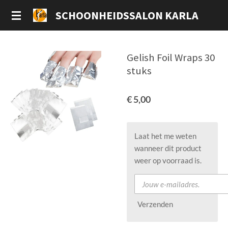
Ga
SCHOONHEIDSSALON KARLA
direct
naar
de
Gelish Foil Wraps 30
hoofdinhoud
stuks
€ 5,00
Laat het me weten
wanneer dit product
weer op voorraad is.
Verzenden