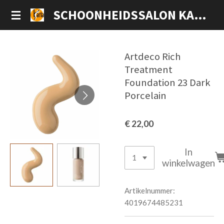
Ga
SCHOONHEIDSSALON KARLA
direct
naar
de
Artdeco Rich
hoofdinhoud
Treatment
Foundation 23 Dark
Porcelain
€ 22,00
In
winkelwagen
Artikelnummer:
4019674485231