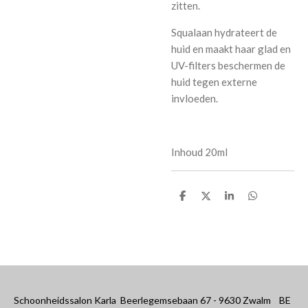
zitten.
Squalaan hydrateert de
huid en maakt haar glad en
UV-filters beschermen de
huid tegen externe
invloeden.
Inhoud 20ml
D
D
S
D
e
e
h
e
l
e
a
l
e
l
r
e
n
e
n
Schoonheidssalon Karla Beerlegemsebaan 67 - 9630 Zwalm BE