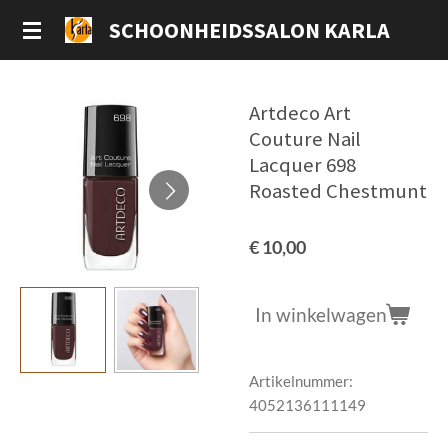
Ga
SCHOONHEIDSSALON KARLA
direct
naar
de
Artdeco Art
hoofdinhoud
Couture Nail
Lacquer 698
Roasted Chestmunt
€ 10,00
In winkelwagen
Artikelnummer:
4052136111149