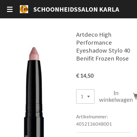
Ga
SCHOONHEIDSSALON KARLA
direct
naar
de
Artdeco High
hoofdinhoud
Performance
Eyeshadow Stylo 40
Benifit Frozen Rose
€ 14,50
In
winkelwagen
Artikelnummer:
4052136048001