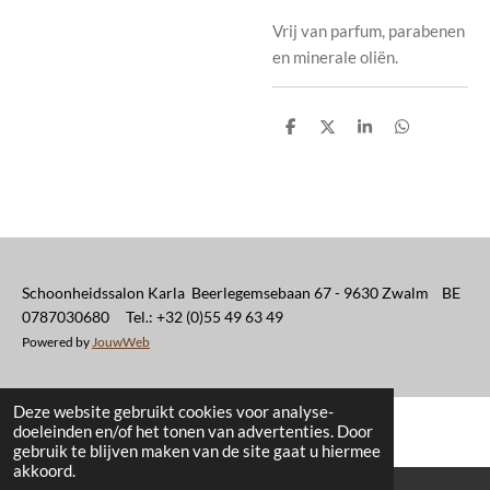
Vrij van parfum, parabenen
en minerale oliën.
D
D
S
D
e
e
h
e
l
e
a
l
e
l
r
e
n
e
n
Schoonheidssalon Karla Beerlegemsebaan 67 - 9630 Zwalm BE
0787030680 Tel.: +32 (0)55 49 63 49
Powered by
JouwWeb
Deze website gebruikt cookies voor analyse-
doeleinden en/of het tonen van advertenties. Door
gebruik te blijven maken van de site gaat u hiermee
akkoord.