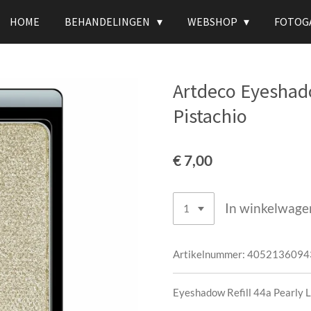
HOME
BEHANDELINGEN
WEBSHOP
FOTOG
Artdeco Eyeshado
Pistachio
€ 7,00
In winkelwage
Artikelnummer:
4052136094
Eyeshadow Refill 44a Pearly L