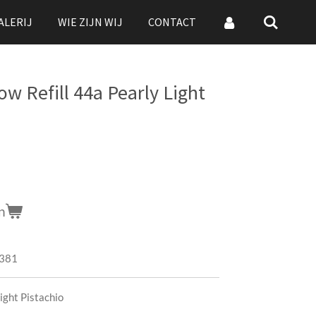
ALERIJ
WIE ZIJN WIJ
CONTACT
w Refill 44a Pearly Light
n
381
ight Pistachio