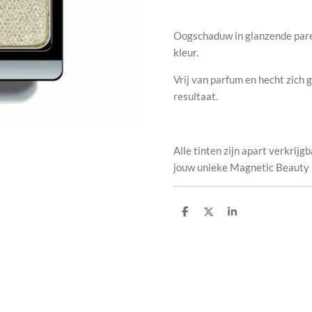
Oogschaduw in glanzende pare
kleur.
V
rij van parfum en hecht zich 
resultaat.
Alle tinten zijn apart verkrijg
jouw unieke Magnetic Beauty
D
D
S
e
e
h
l
e
a
e
l
r
n
e