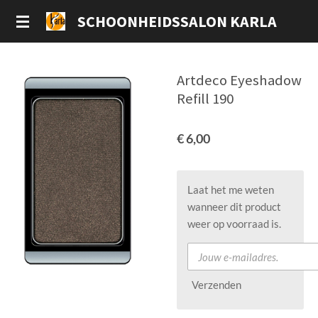
Ga
SCHOONHEIDSSALON KARLA
direct
naar
de
Artdeco Eyeshadow
hoofdinhoud
Refill 190
€ 6,00
Laat het me weten
wanneer dit product
weer op voorraad is.
Verzenden