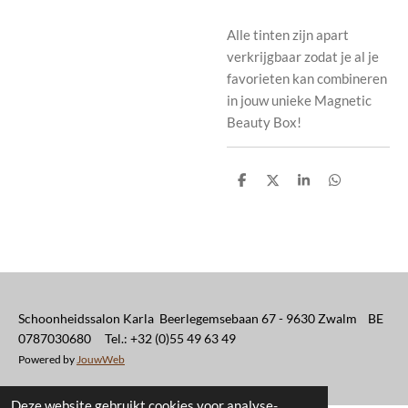
Alle tinten zijn apart
verkrijgbaar zodat je al je
favorieten kan combineren
in jouw unieke Magnetic
Beauty Box!
D
D
S
D
e
e
h
e
l
e
a
l
e
l
r
e
n
e
n
Schoonheidssalon Karla Beerlegemsebaan 67 - 9630 Zwalm BE
0787030680 Tel.: +32 (0)55 49 63 49
Powered by
JouwWeb
Deze website gebruikt cookies voor analyse-