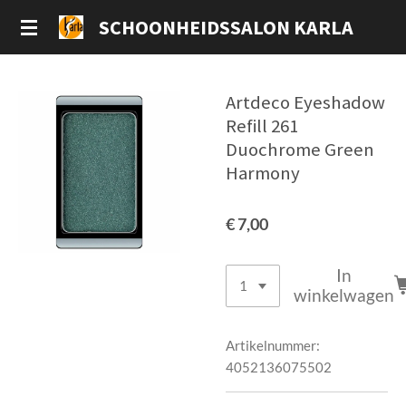
Ga
SCHOONHEIDSSALON KARLA
direct
naar
de
Artdeco Eyeshadow
hoofdinhoud
Refill 261
Duochrome Green
Harmony
€ 7,00
In
winkelwagen
Artikelnummer:
4052136075502