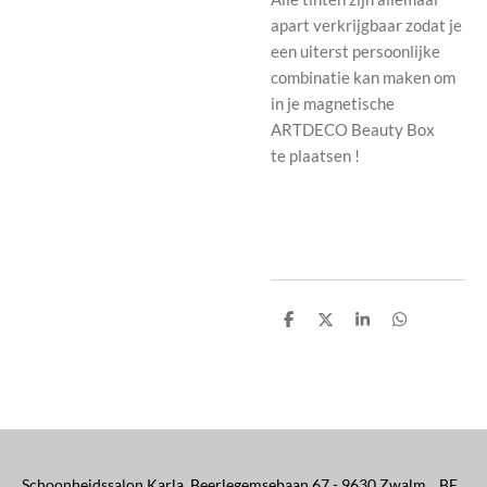
apart verkrijgbaar
zodat je
een uiterst persoonlijke
combinatie kan maken om
in je magnetische
ARTDECO
Beauty Box
te
plaatsen !
D
D
S
D
e
e
h
e
l
e
a
l
e
l
r
e
n
e
n
Schoonheidssalon Karla Beerlegemsebaan 67 - 9630 Zwalm BE