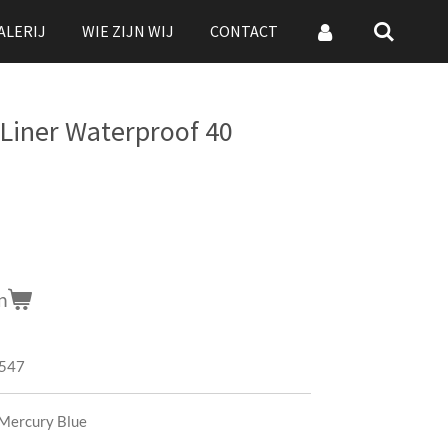
ALERIJ
WIE ZIJN WIJ
CONTACT
 Liner Waterproof 40
n
547
 Mercury Blue