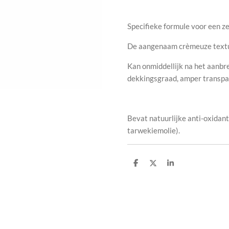
Specifieke formule voor een ze
De aangenaam crèmeuze textuur
Kan onmiddellijk na het aanb
dekkingsgraad, amper transpa
Bevat natuurlijke anti-oxidant
tarwekiemolie).
D
D
S
e
e
h
l
e
a
e
l
r
n
e