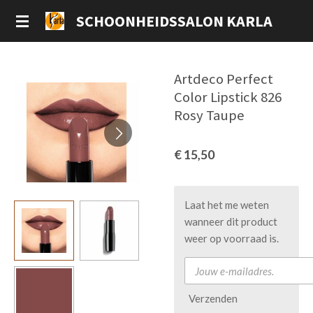
Ga
SCHOONHEIDSSALON KARLA
direct
naar
de
Artdeco Perfect
hoofdinhoud
Color Lipstick 826
Rosy Taupe
€ 15,50
Laat het me weten
wanneer dit product
weer op voorraad is.
Verzenden