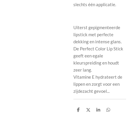
slechts één applicatie.
Uiterst gepigmenteerde
lipstick met perfecte
dekking en intense glans.
De Perfect Color Lip Stick
geeft een egale
kleurspreiding en houdt
zeer lang.
Vitamine E hydrateert de
lippen en zorgt voor een
zijdezacht gevoel...
D
D
S
D
e
e
h
e
l
e
a
l
e
l
r
e
n
e
n