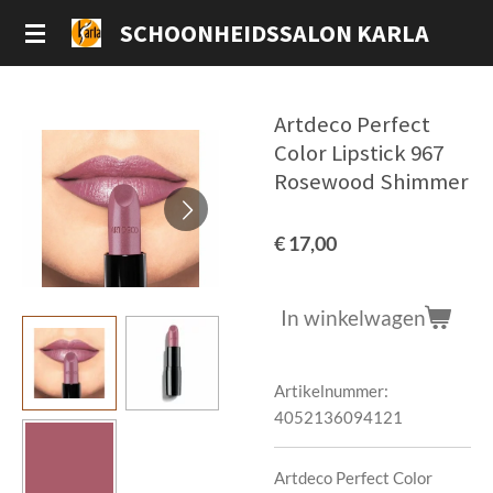
Ga
SCHOONHEIDSSALON KARLA
direct
naar
de
Artdeco Perfect
hoofdinhoud
Color Lipstick 967
Rosewood Shimmer
€ 17,00
In winkelwagen
Artikelnummer:
4052136094121
Artdeco Perfect Color