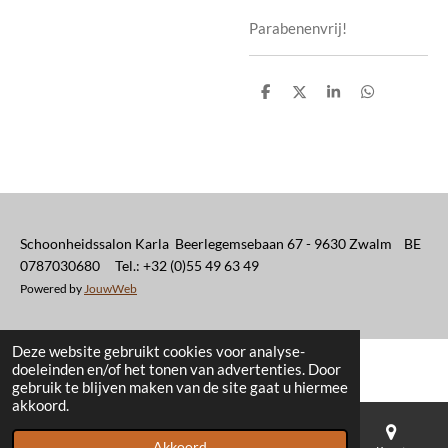
Parabenenvrij!
D
D
S
D
e
e
h
e
l
e
a
l
e
l
r
e
n
e
n
Schoonheidssalon Karla Beerlegemsebaan 67 - 9630 Zwalm BE
0787030680 Tel.: +32 (0)55 49 63 49
Powered by
JouwWeb
Deze website gebruikt cookies voor analyse-
doeleinden en/of het tonen van advertenties. Door
gebruik te blijven maken van de site gaat u hiermee
akkoord.
Akkoord