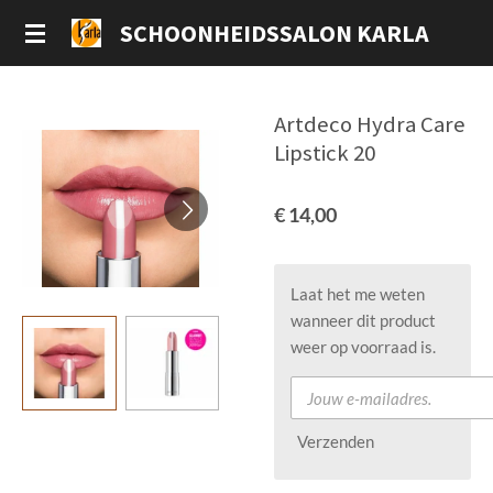
Ga
SCHOONHEIDSSALON KARLA
direct
naar
de
Artdeco Hydra Care
hoofdinhoud
Lipstick 20
€ 14,00
Laat het me weten
wanneer dit product
weer op voorraad is.
Verzenden