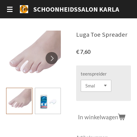
Ga
SCHOONHEIDSSALON KARLA
direct
naar
de
Luga Toe Spreader
hoofdinhoud
€ 7,60
teenspreider
In winkelwagen