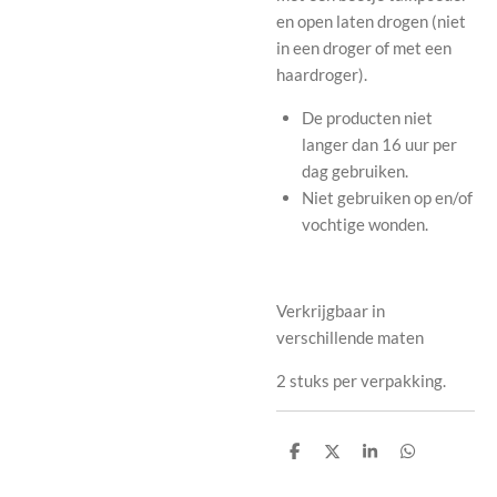
en open laten drogen (niet
in een droger of met een
haardroger).
De producten niet
langer dan 16 uur per
dag gebruiken.
Niet gebruiken op en/of
vochtige wonden.
Verkrijgbaar in
verschillende maten
2 stuks per verpakking.
D
D
S
D
e
e
h
e
l
e
a
l