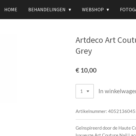
HOME
BEHANDELINGEN
WEBSHOP
FOTOG
Artdeco Art Cout
Grey
€ 10,00
In winkelwage
Artikelnummer:
4052136045
Geïnspireerd door de Haute 
luxueuze Art Couture Nail Lac