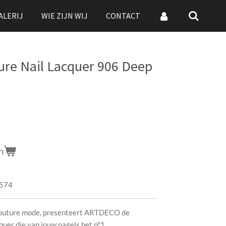
ALERIJ
WIE ZIJN WIJ
CONTACT
ure Nail Lacquer 906 Deep
n
574
Couture mode, presenteert ARTDECO de
quer die van jouw nagels het n°1