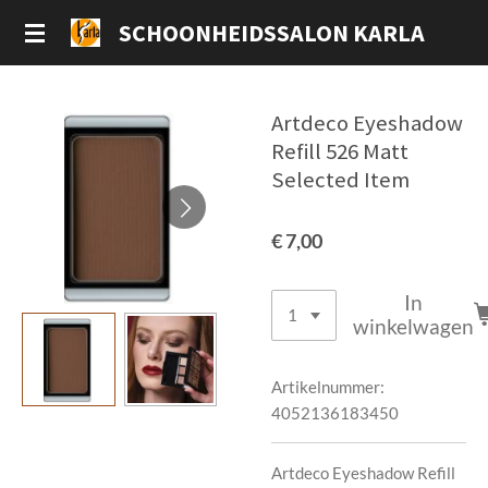
Ga
SCHOONHEIDSSALON KARLA
direct
naar
de
Artdeco Eyeshadow
hoofdinhoud
Refill 526 Matt
Selected Item
€ 7,00
In
winkelwagen
Artikelnummer:
4052136183450
Artdeco Eyeshadow Refill