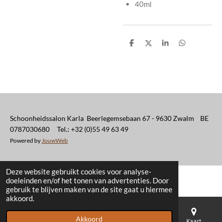
40ml
D
D
S
D
e
e
h
e
l
e
a
l
e
l
r
e
n
e
n
Schoonheidssalon Karla Beerlegemsebaan 67 - 9630 Zwalm BE
0787030680 Tel.: +32 (0)55 49 63 49
Powered by
JouwWeb
Deze website gebruikt cookies voor analyse-
doeleinden en/of het tonen van advertenties. Door
gebruik te blijven maken van de site gaat u hiermee
akkoord.
Akkoord
E-mailadres
Telefoonnummer
Kaart