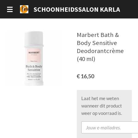
Ga
SCHOONHEIDSSALON KARLA
direct
naar
de
Marbert Bath &
hoofdinhoud
Body Sensitive
Deodorantcrème
(40 ml)
€ 16,50
Laat het me weten
wanneer dit product
weer op voorraad is.