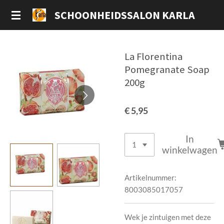
Ga
SCHOONHEIDSSALON KARLA
direct
naar
de
La Florentina
hoofdinhoud
Pomegranate Soap
200g
€ 5,95
In
winkelwagen
Artikelnummer:
8003085017057
Wek je zintuigen met deze