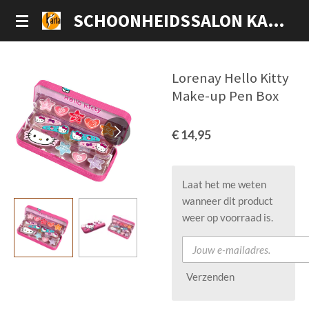
Ga
SCHOONHEIDSSALON KARLA
direct
naar
de
Lorenay Hello Kitty
hoofdinhoud
Make-up Pen Box
€ 14,95
Laat het me weten
wanneer dit product
weer op voorraad is.
Verzenden