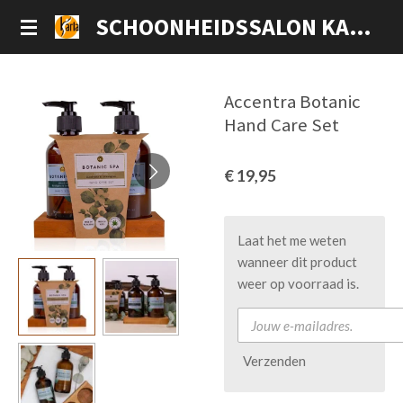
Ga
SCHOONHEIDSSALON KARLA
direct
naar
de
Accentra Botanic
hoofdinhoud
Hand Care Set
€ 19,95
Laat het me weten
wanneer dit product
weer op voorraad is.
Verzenden