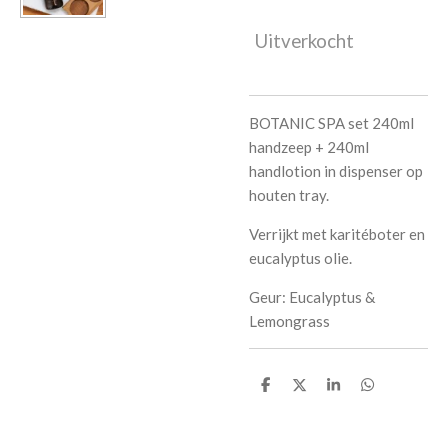
Uitverkocht
BOTANIC SPA set 240ml
handzeep + 240ml
handlotion in dispenser op
houten tray.
Verrijkt met karitéboter en
eucalyptus olie.
Geur: Eucalyptus &
Lemongrass
D
D
S
D
e
e
h
e
l
e
a
l
e
l
r
e