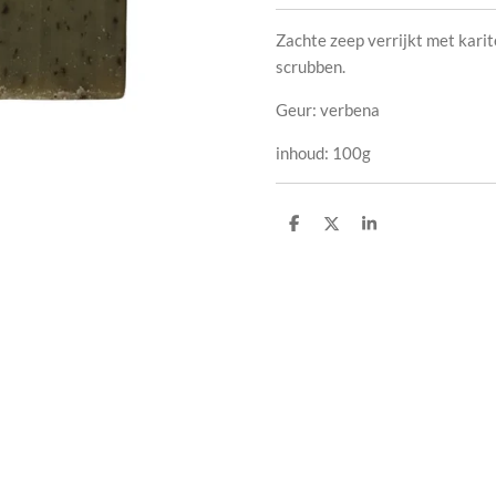
Zachte zeep verrijkt met kari
scrubben.
Geur: verbena
inhoud: 100g
D
D
S
e
e
h
l
e
a
e
l
r
n
e