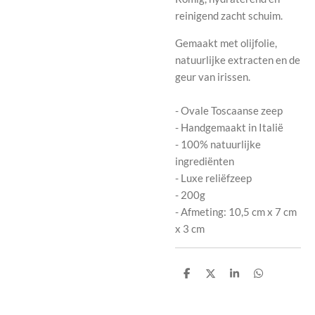
reinigend zacht schuim.
Gemaakt met olijfolie,
natuurlijke extracten en de
geur van irissen.
- Ovale Toscaanse zeep
- Handgemaakt in Italië
- 100% natuurlijke
ingrediënten
- Luxe reliëfzeep
- 200g
- Afmeting: 10,5 cm x 7 cm
x 3 cm
D
D
S
D
e
e
h
e
l
e
a
l
e
l
r
e