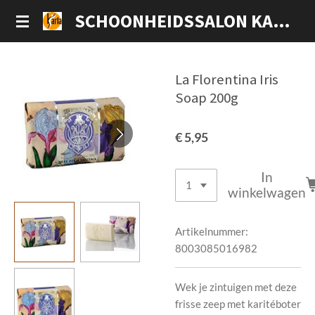
Ga
SCHOONHEIDSSALON KARLA
direct
naar
de
La Florentina Iris
hoofdinhoud
Soap 200g
€ 5,95
In
winkelwagen
Artikelnummer:
8003085016982
Wek je zintuigen met deze
frisse zeep met karitéboter