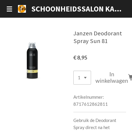
Ga
SCHOONHEIDSSALON KARLA
direct
naar
de
Janzen Deodorant
hoofdinhoud
Spray Sun 81
€ 8,95
In
winkelwagen
Artikelnummer:
8717612862811
Gebruik de Deodorant
Spray direct na het