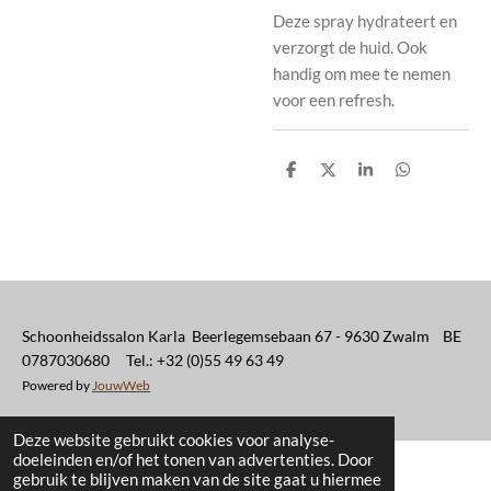
Deze spray hydrateert en
verzorgt de huid. Ook
handig om mee te nemen
voor een refresh.
D
D
S
D
e
e
h
e
l
e
a
l
e
l
r
e
n
e
n
Schoonheidssalon Karla Beerlegemsebaan 67 - 9630 Zwalm BE
0787030680 Tel.: +32 (0)55 49 63 49
Powered by
JouwWeb
Deze website gebruikt cookies voor analyse-
doeleinden en/of het tonen van advertenties. Door
gebruik te blijven maken van de site gaat u hiermee