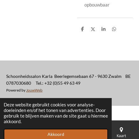
opbouwbaar
D
D
S
D
e
e
h
e
l
e
a
l
e
l
r
e
n
e
n
Schoonheidssalon Karla Beerlegemsebaan 67 - 9630 Zwalm BE
0787030680 Tel.: +32 (0)55 49 63 49
Powered by
JouwWeb
Deze website gebruikt cookies voor analyse-
doeleinden en/of het tonen van advertenties. Door
gebruik te blijven maken van de site gaat u hiermee
akkoord.
Akkoord
E-mailadres
Telefoonnummer
Kaart