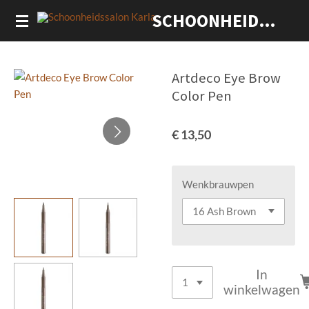
Ga
SCHOONHEIDSSALON KARLA
direct
naar
de
Artdeco Eye Brow
hoofdinhoud
Color Pen
€ 13,50
Wenkbrauwpen
In
winkelwagen