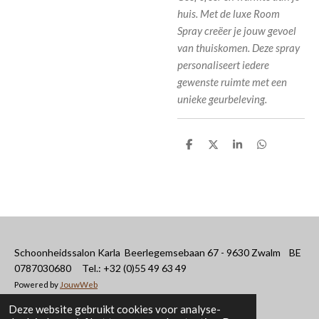
huis. Met de luxe Room
Spray creëer je jouw gevoel
van thuiskomen. Deze spray
personaliseert iedere
gewenste ruimte met een
unieke geurbeleving.
D
D
S
D
e
e
h
e
l
e
a
l
e
l
r
e
n
e
n
Schoonheidssalon Karla Beerlegemsebaan 67 - 9630 Zwalm BE
0787030680 Tel.: +32 (0)55 49 63 49
Powered by
JouwWeb
Deze website gebruikt cookies voor analyse-