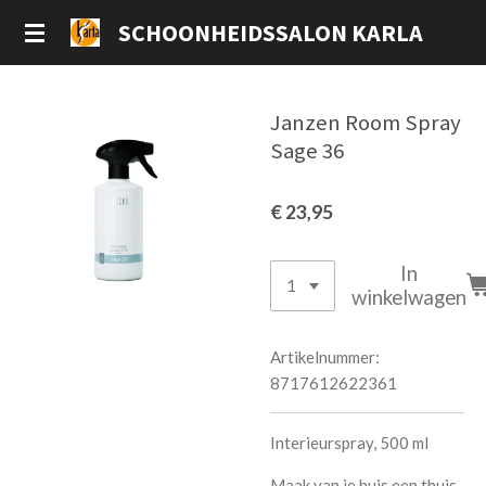
Ga
SCHOONHEIDSSALON KARLA
direct
naar
de
Janzen Room Spray
hoofdinhoud
Sage 36
€ 23,95
In
winkelwagen
Artikelnummer:
8717612622361
Interieurspray, 500 ml
Maak van je huis een thuis.