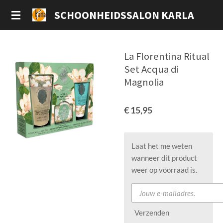
Ga
SCHOONHEIDSSALON KARLA
direct
naar
de
La Florentina Ritual
hoofdinhoud
Set Acqua di
Magnolia
€ 15,95
Laat het me weten
wanneer dit product
weer op voorraad is.
Verzenden