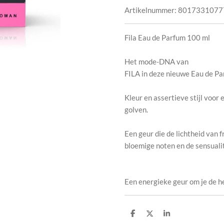
Artikelnummer:
8017331077
Fila Eau de Parfum 100 ml
Het mode-DNA van
FILA in deze nieuwe Eau de Pa
Kleur en assertieve stijl voor
golven.
Een geur die de lichtheid van 
bloemige noten en de sensualit
Een energieke geur
om je de h
D
D
S
e
e
h