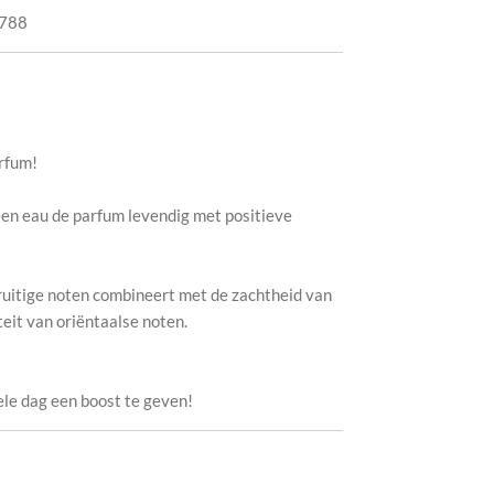
788
rfum!
 een eau de parfum levendig met positieve
fruitige noten combineert met de zachtheid van
eit van oriëntaalse noten.
ele dag een boost te geven!